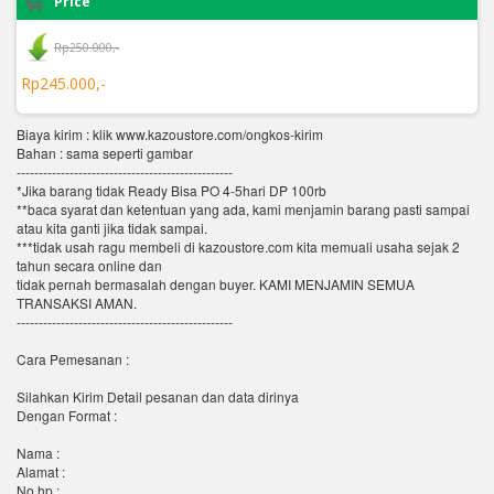
Price
Rp250.000,-
Rp245.000,-
Biaya kirim : klik www.kazoustore.com/ongkos-kirim
Bahan : sama seperti gambar
-------------------------------------------------
*Jika barang tidak Ready Bisa PO 4-5hari DP 100rb
**baca syarat dan ketentuan yang ada, kami menjamin barang pasti sampai
atau kita ganti jika tidak sampai.
***tidak usah ragu membeli di kazoustore.com kita memuali usaha sejak 2
tahun secara online dan
tidak pernah bermasalah dengan buyer. KAMI MENJAMIN SEMUA
TRANSAKSI AMAN.
-------------------------------------------------
Cara Pemesanan :
Silahkan Kirim Detail pesanan dan data dirinya
Dengan Format :
Nama :
Alamat :
No.hp :