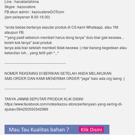
Line : harukiarishima
Skype : kazoustore
FB akun admin : kazoustoreDOTcom
(jam pelayanan 8.00-16.00)
*anda bebas bertanya seputar produk di CS kami Whatsapp. atau YM
ataupun FB.
**yang pasti sebelum membeli harus dong tanya" dulu biar gak kecewa...
boleh kok tanya" soal produk
tanya ada biar setelah membeli tidak kecewa :) ntar barang kegedean atau
kekecilan loh... yang teliti yah ^_^
---------------------------------------------------
NOMER REKENING DI BERIKAN SETELAH ANDA MELAKUKAN
SMS ORDER DAN KAMI MENERIMA ORDER *jaga" kalo ada org iseng :)
---------------------------------------------------
TANYA JAWAB SEPUTAR PRODUK KLIK DISINI
https://www.facebook.com/notes/kazou-store/pertanyaan-yang-sering-di-
ajukan/364250550342989