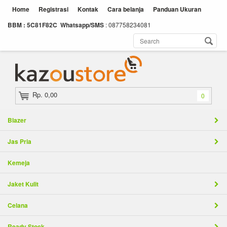
Home
Registrasi
Kontak
Cara belanja
Panduan Ukuran
BBM : 5C81F82C
Whatsapp/SMS
: 087758234081
Rp. 0,00
0
Blazer
Jas Pria
Kemeja
Jaket Kulit
Celana
Ready Stock