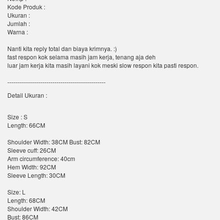
Kode Produk :
Ukuran :
Jumlah :
Warna :
Nanti kita reply total dan biaya krimnya. :)
fast respon kok selama masih jam kerja, tenang aja deh
luar jam kerja kita masih layani kok meski slow respon kita pasti respon.
--------------------------------------------------
Detail Ukuran :
Size : S
Length: 66CM
Shoulder Width: 38CM Bust: 82CM
Sleeve cuff: 26CM
Arm circumference: 40cm
Hem Width: 92CM
Sleeve Length: 30CM
Size: L
Length: 68CM
Shoulder Width: 42CM
Bust: 86CM