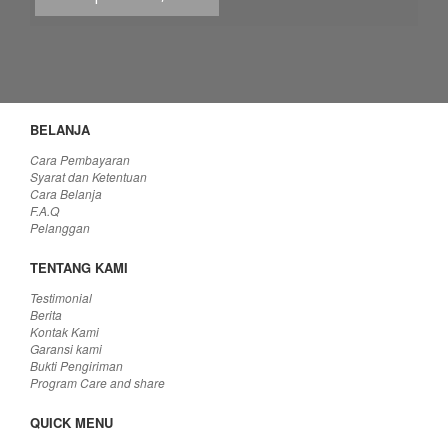
Produk tidak tersedia
BELANJA
Cara Pembayaran
Syarat dan Ketentuan
Cara Belanja
F.A.Q
Pelanggan
TENTANG KAMI
Testimonial
Berita
Kontak Kami
Garansi kami
Bukti Pengiriman
Program Care and share
QUICK MENU