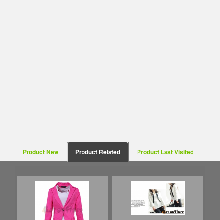
Product New
Product Related
Product Last Visited