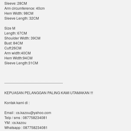
Sleeve: 28CM
Arm circumference: 40cm
Hem Width: 98CM
Sleeve Length: 32CM
Size M
Length: 67CM
Shoulder Width: 39CM
Bust: 84CM
Cuff:26CM
Arm width:40CM
Hem Width:94CM
Sleeve Length:31CM
--------------------------------------------------
KEPUASAN PELANGGAN PALING KAMI UTAMAKAN !!!
Kontak kami di :
Email : cs.kazou@yahoo.com
Telp / sms : 087758234081
YM : cs.kazou
Whatsapp : 087758234081