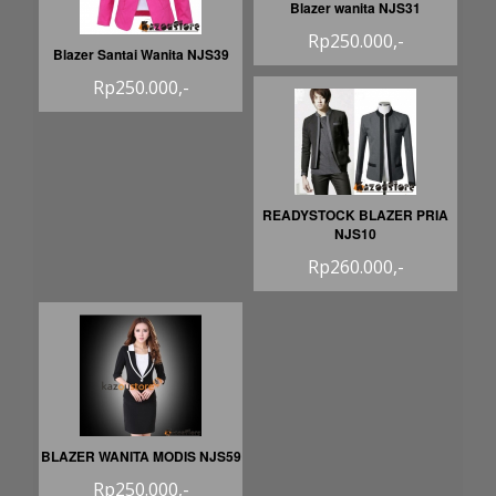
Blazer wanita NJS31
Rp250.000,-
Blazer Santai Wanita NJS39
Rp250.000,-
READYSTOCK BLAZER PRIA
NJS10
Rp260.000,-
BLAZER WANITA MODIS NJS59
Rp250.000,-