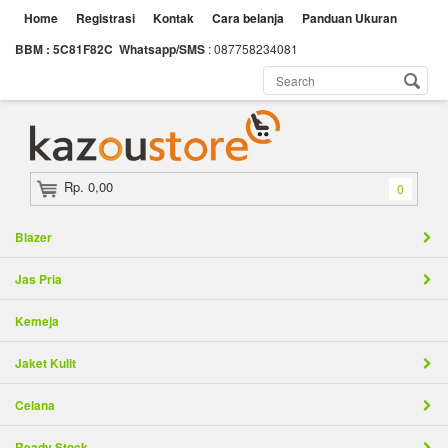
Home
Registrasi
Kontak
Cara belanja
Panduan Ukuran
BBM : 5C81F82C
Whatsapp/SMS
: 087758234081
Rp. 0,00
0
Blazer
Jas Pria
Kemeja
Jaket Kulit
Celana
Ready Stock