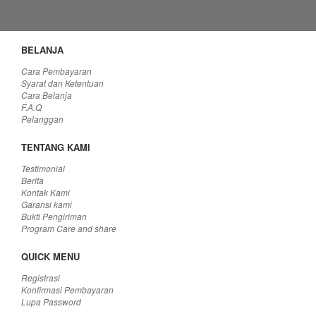
Produk tidak tersedia
BELANJA
Cara Pembayaran
Syarat dan Ketentuan
Cara Belanja
F.A.Q
Pelanggan
TENTANG KAMI
Testimonial
Berita
Kontak Kami
Garansi kami
Bukti Pengiriman
Program Care and share
QUICK MENU
Registrasi
Konfirmasi Pembayaran
Lupa Password